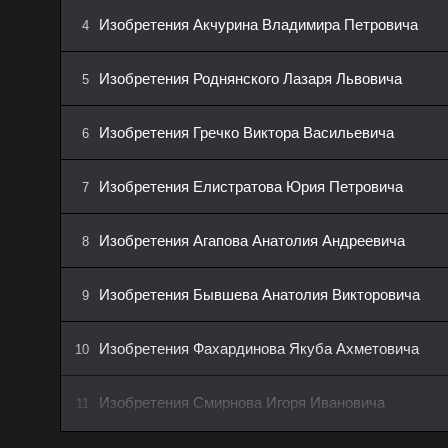
Изобретения Акчурина Владимира Петровича
4
Изобретения Роднянского Лазаря Львовича
5
Изобретения Гречко Виктора Васильевича
6
Изобретения Елистратова Юрия Петровича
7
Изобретения Агапова Анатолия Андреевича
8
Изобретения Бывшева Анатолия Викторовича
9
Изобретения Фахардинова Якуба Ахметовича
10
Изобретения Смирнова Игоря Ивановича
11