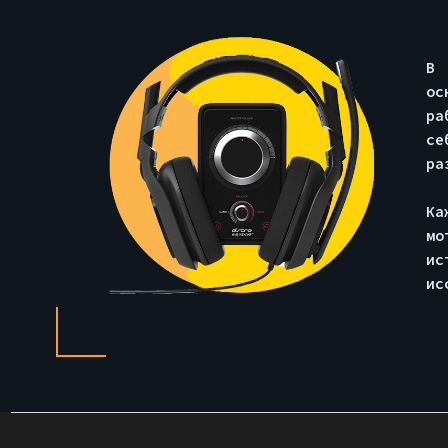
В 
ос
ра
се
ра
Ка
мо
ис
ис