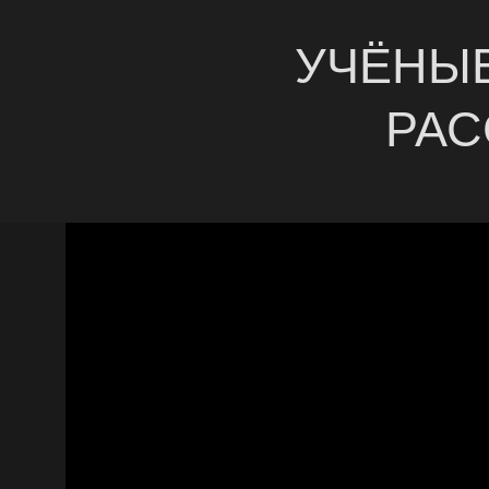
УЧЁНЫ
РАС